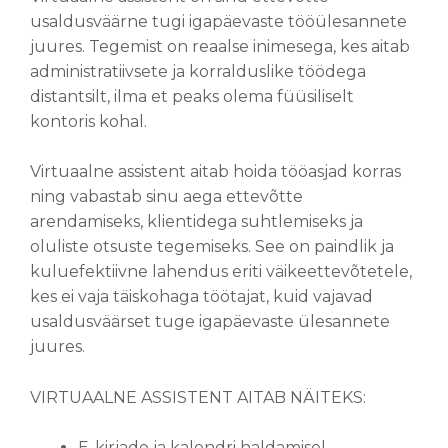
usaldusväärne tugi igapäevaste tööülesannete
juures. Tegemist on reaalse inimesega, kes aitab
administratiivsete ja korralduslike töödega
distantsilt, ilma et peaks olema füüsiliselt
kontoris kohal.
Virtuaalne assistent aitab hoida tööasjad korras
ning vabastab sinu aega ettevõtte
arendamiseks, klientidega suhtlemiseks ja
oluliste otsuste tegemiseks. See on paindlik ja
kuluefektiivne lahendus eriti väikeettevõtetele,
kes ei vaja täiskohaga töötajat, kuid vajavad
usaldusväärset tuge igapäevaste ülesannete
juures.
VIRTUAALNE ASSISTENT AITAB NÄITEKS:
E-kirjade ja kalendri haldamisel