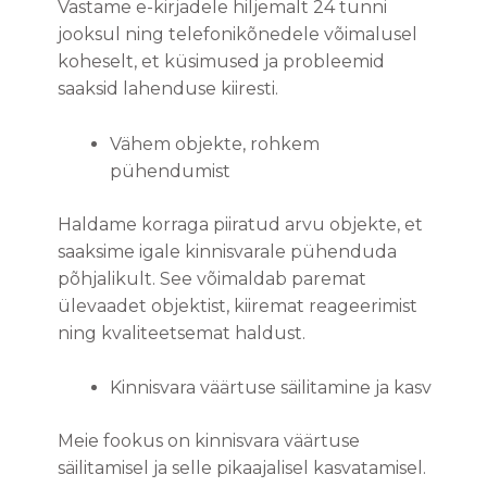
Vastame e-kirjadele hiljemalt 24 tunni
jooksul ning telefonikõnedele võimalusel
koheselt, et küsimused ja probleemid
saaksid lahenduse kiiresti.
Vähem objekte, rohkem
pühendumist
Haldame korraga piiratud arvu objekte, et
saaksime igale kinnisvarale pühenduda
põhjalikult. See võimaldab paremat
ülevaadet objektist, kiiremat reageerimist
ning kvaliteetsemat haldust.
Kinnisvara väärtuse säilitamine ja kasv
Meie fookus on kinnisvara väärtuse
säilitamisel ja selle pikaajalisel kasvatamisel.