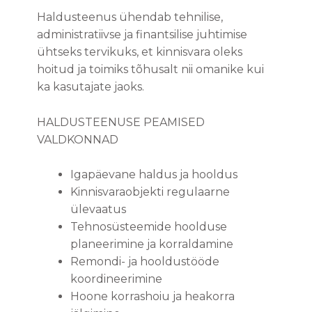
Haldusteenus ühendab tehnilise,
administratiivse ja finantsilise juhtimise
ühtseks tervikuks, et kinnisvara oleks
hoitud ja toimiks tõhusalt nii omanike kui
ka kasutajate jaoks.
HALDUSTEENUSE PEAMISED
VALDKONNAD
Igapäevane haldus ja hooldus
Kinnisvaraobjekti regulaarne
ülevaatus
Tehnosüsteemide hoolduse
planeerimine ja korraldamine
Remondi- ja hooldustööde
koordineerimine
Hoone korrashoiu ja heakorra