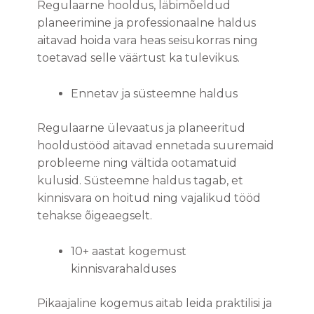
Regulaarne hooldus, läbimõeldud
planeerimine ja professionaalne haldus
aitavad hoida vara heas seisukorras ning
toetavad selle väärtust ka tulevikus.
Ennetav ja süsteemne haldus
Regulaarne ülevaatus ja planeeritud
hooldustööd aitavad ennetada suuremaid
probleeme ning vältida ootamatuid
kulusid. Süsteemne haldus tagab, et
kinnisvara on hoitud ning vajalikud tööd
tehakse õigeaegselt.
10+ aastat kogemust
kinnisvarahalduses
Pikaajaline kogemus aitab leida praktilisi ja