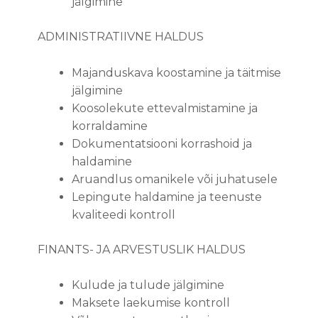
jälgimine
ADMINISTRATIIVNE HALDUS
Majanduskava koostamine ja täitmise
jälgimine
Koosolekute ettevalmistamine ja
korraldamine
Dokumentatsiooni korrashoid ja
haldamine
Aruandlus omanikele või juhatusele
Lepingute haldamine ja teenuste
kvaliteedi kontroll
FINANTS- JA ARVESTUSLIK HALDUS
Kulude ja tulude jälgimine
Maksete laekumise kontroll