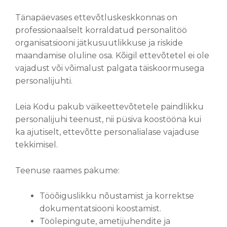
Tänapäevases ettevõtluskeskkonnas on
professionaalselt korraldatud personalitöö
organisatsiooni jätkusuutlikkuse ja riskide
maandamise oluline osa. Kõigil ettevõtetel ei ole
vajadust või võimalust palgata täiskoormusega
personalijuhti.
Leia Kodu pakub väikeettevõtetele paindlikku
personalijuhi teenust, nii püsiva koostööna kui
ka ajutiselt, ettevõtte personalialase vajaduse
tekkimisel.
Teenuse raames pakume:
Tööõiguslikku nõustamist ja korrektse
dokumentatsiooni koostamist.
Töölepingute, ametijuhendite ja