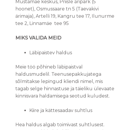
Mustamäe keskus, Priisle äripark (5
hoonet), Osmussaare tn 5 (Taevakivi
ärimaja), Artelli 19, Kangru tee 17, Ilunurme
tee 2, Linnamäe tee 95
MIKS VALIDA MEID
Läbipaistev haldus
Meie töö põhineb läbipaistval
haldusmudelil. Teenusepakkujatega
sõlmitakse lepingud kliendi nimel, mis
tagab selge hinnastuse ja täieliku ülevaate
kinnisvara haldamisega seotud kuludest.
Kiire ja kättesaadav suhtlus
Hea haldus algab toimivast suhtlusest.