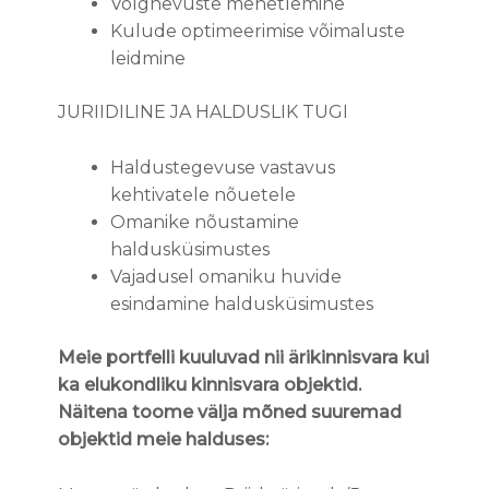
Võlgnevuste menetlemine
Kulude optimeerimise võimaluste
leidmine
JURIIDILINE JA HALDUSLIK TUGI
Haldustegevuse vastavus
kehtivatele nõuetele
Omanike nõustamine
haldusküsimustes
Vajadusel omaniku huvide
esindamine haldusküsimustes
Meie portfelli kuuluvad nii ärikinnisvara kui
ka elukondliku kinnisvara objektid.
Näitena toome välja mõned suuremad
objektid meie halduses: