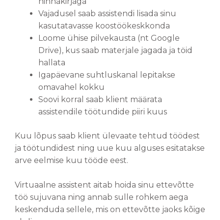
hinnakirjaga
Vajadusel saab assistendi lisada sinu
kasutatavasse koostöökeskkonda
Loome ühise pilvekausta (nt Google
Drive), kus saab materjale jagada ja töid
hallata
Igapäevane suhtluskanal lepitakse
omavahel kokku
Soovi korral saab klient määrata
assistendile töötundide piiri kuus
Kuu lõpus saab klient ülevaate tehtud töödest
ja töötundidest ning uue kuu alguses esitatakse
arve eelmise kuu tööde eest.
Virtuaalne assistent aitab hoida sinu ettevõtte
töö sujuvana ning annab sulle rohkem aega
keskenduda sellele, mis on ettevõtte jaoks kõige