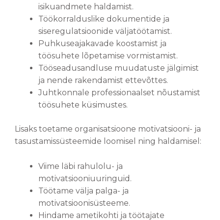
isikuandmete haldamist.
Töökorralduslike dokumentide ja
siseregulatsioonide väljatöötamist.
Puhkuseajakavade koostamist ja
töösuhete lõpetamise vormistamist.
Tööseadusandluse muudatuste jälgimist
ja nende rakendamist ettevõttes.
Juhtkonnale professionaalset nõustamist
töösuhete küsimustes.
Lisaks toetame organisatsioone motivatsiooni- ja
tasustamissüsteemide loomisel ning haldamisel:
Viime läbi rahulolu- ja
motivatsiooniuuringuid.
Töötame välja palga- ja
motivatsioonisüsteeme.
Hindame ametikohti ja töötajate