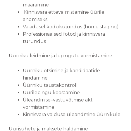
määramine
Kinnisvara ettevalmistamine üürile
andmiseks
Vajadusel kodukujundus (home staging)
Professionaalsed fotod ja kinnisvara
turundus
Üürniku leidmine ja lepingute vormistamine
Üürniku otsimine ja kandidaatide
hindamine
Üürniku taustakontroll
Üürilepingu koostamine
Üleandmise–vastuvõtmise akti
vormistamine
Kinnisvara valduse üleandmine üürnikule
Üürisuhete ja maksete haldamine