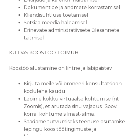
Dokumentide ja andmete korrastamisel
Kliendisuhtluse toetamisel
Sotsiaalmeedia haldamisel
Erinevate administratiivsete ülesannete
täitmisel
KUIDAS KOOSTÖÖ TOIMUB
Koostöö alustamine on lihtne ja läbipaistev.
Kirjuta meile või broneeri konsultatsioon
kodulehe kaudu
Lepime kokku virtuaalse kohtumise (nt
Zoomis), et arutada sinu vajadusi. Soovi
korral kohtume silmast-silma.
Saadame tutvumiseks teenuse osutamise
lepingu koos töötingimuste ja