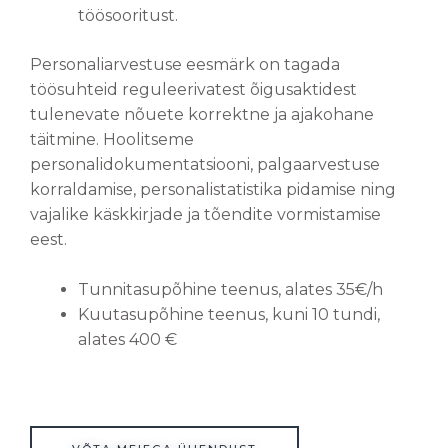
töösooritust.
Personaliarvestuse eesmärk on tagada
töösuhteid reguleerivatest õigusaktidest
tulenevate nõuete korrektne ja ajakohane
täitmine. Hoolitseme
personalidokumentatsiooni, palgaarvestuse
korraldamise, personalistatistika pidamise ning
vajalike käskkirjade ja tõendite vormistamise
eest.
Tunnitasupõhine teenus, alates 35€/h
Kuutasupõhine teenus, kuni 10 tundi,
alates 400 €